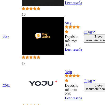
Leer reseña
16
Stay
Jugar
Stay
Depósito
Breve
resumen
Esco
mínimo:
30€
Leer reseña
17
Yoju
Jugar
Yoju
Depósito
Breve
resumen
Esco
mínimo:
20€
Leer reseña