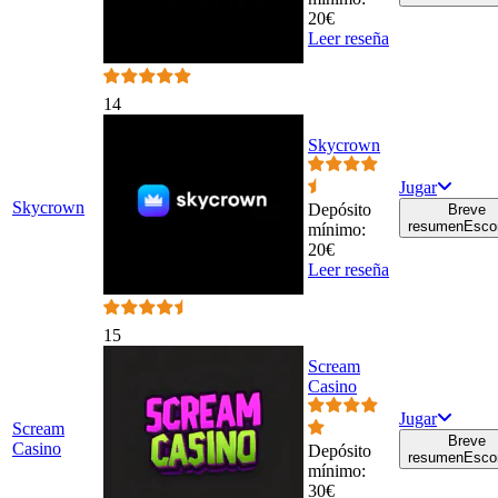
20€
Leer reseña
14
Skycrown
Jugar
Skycrown
Depósito
Breve
resumen
Esco
mínimo:
20€
Leer reseña
15
Scream
Casino
Jugar
Scream
Breve
Casino
Depósito
resumen
Esco
mínimo:
30€