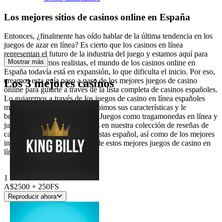
Los mejores sitios de casinos online en España
Entonces, ¿finalmente has oído hablar de la última tendencia en los
juegos de azar en línea?
Es cierto que los casinos en línea
representan el futuro de la industria del juego y estamos aquí para
Mostrar más
ayudarlo.
Seamos realistas, el mundo de los casinos online en
España todavía está en expansión, lo que dificulta el inicio.
Por eso,
creamos esta guía paso a paso de los mejores juegos de casino
Los 3 mejores casinos
online para guiarte a través de la lista completa de casinos españoles.
Lo guiaremos a través de los juegos de casino en línea españoles
más populares mientras describimos sus características y le
brindamos reseñas de casinos.
Juegos como tragamonedas en línea y
juegos de mesa están incluidos en nuestra colección de reseñas de
casinos del mejor sitio de apuestas español, así como de los mejores
ingenieros de software detrás de estos mejores juegos de casino en
línea.
1
A$2500 + 250FS
Reproducir ahora