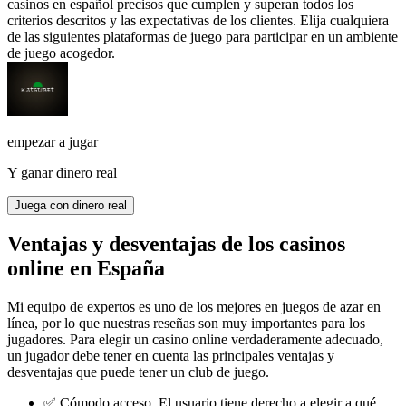
casinos en español precisos que cumplen y superan todos los
criterios descritos y las expectativas de los clientes.
Elija cualquiera
de las siguientes plataformas de juego para participar en un ambiente
de juego acogedor.
empezar a jugar
Y ganar dinero real
Juega con dinero real
Ventajas y desventajas de los casinos
online en España
Mi equipo de expertos es uno de los mejores en juegos de azar en
línea, por lo que nuestras reseñas son muy importantes para los
jugadores.
Para elegir un casino online verdaderamente adecuado,
un jugador debe tener en cuenta las principales ventajas y
desventajas que puede tener un club de juego.
✅ Cómodo acceso.
El usuario tiene derecho a elegir a qué