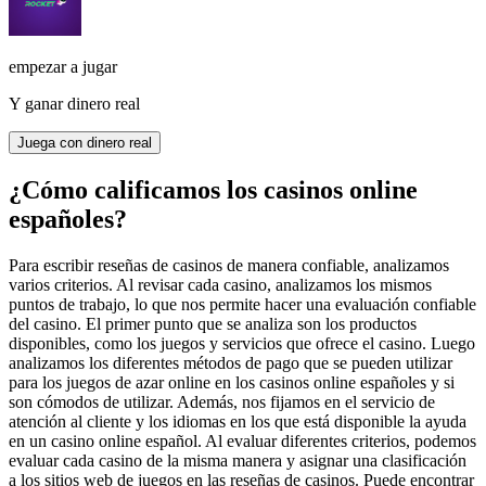
empezar a jugar
Y ganar dinero real
Juega con dinero real
¿Cómo calificamos los casinos online
españoles?
Para escribir reseñas de casinos de manera confiable, analizamos
varios criterios.
Al revisar cada casino, analizamos los mismos
puntos de trabajo, lo que nos permite hacer una evaluación confiable
del casino.
El primer punto que se analiza son los productos
disponibles, como los juegos y servicios que ofrece el casino.
Luego
analizamos los diferentes métodos de pago que se pueden utilizar
para los juegos de azar online en los casinos online españoles y si
son cómodos de utilizar.
Además, nos fijamos en el servicio de
atención al cliente y los idiomas en los que está disponible la ayuda
en un casino online español.
Al evaluar diferentes criterios, podemos
evaluar cada casino de la misma manera y asignar una clasificación
a los sitios web de juegos en las reseñas de casinos.
Puede encontrar