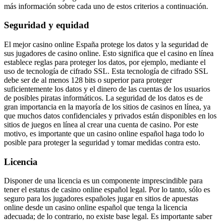
más información sobre cada uno de estos criterios a continuación.
Seguridad y equidad
El mejor casino online España protege los datos y la seguridad de
sus jugadores de casino online.
Esto significa que el casino en línea
establece reglas para proteger los datos, por ejemplo, mediante el
uso de tecnología de cifrado SSL.
Esta tecnología de cifrado SSL
debe ser de al menos 128 bits o superior para proteger
suficientemente los datos y el dinero de las cuentas de los usuarios
de posibles piratas informáticos.
La seguridad de los datos es de
gran importancia en la mayoría de los sitios de casinos en línea, ya
que muchos datos confidenciales y privados están disponibles en los
sitios de juegos en línea al crear una cuenta de casino.
Por este
motivo, es importante que un casino online español haga todo lo
posible para proteger la seguridad y tomar medidas contra esto.
Licencia
Disponer de una licencia es un componente imprescindible para
tener el estatus de casino online español legal.
Por lo tanto, sólo es
seguro para los jugadores españoles jugar en sitios de apuestas
online desde un casino online español que tenga la licencia
adecuada;
de lo contrario, no existe base legal.
Es importante saber