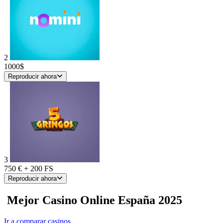
2
1000$
Reproducir ahora
3
750 € + 200 FS
Reproducir ahora
️ Mejor Casino Online España 2025
Ir a comparar casinos