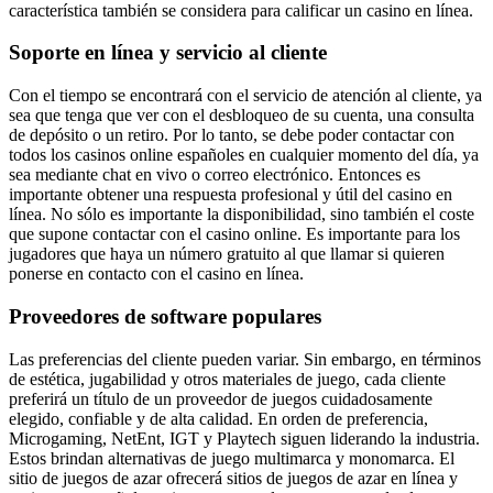
característica también se considera para calificar un casino en línea.
Soporte en línea y servicio al cliente
Con el tiempo se encontrará con el servicio de atención al cliente, ya
sea que tenga que ver con el desbloqueo de su cuenta, una consulta
de depósito o un retiro.
Por lo tanto, se debe poder contactar con
todos los casinos online españoles en cualquier momento del día, ya
sea mediante chat en vivo o correo electrónico.
Entonces es
importante obtener una respuesta profesional y útil del casino en
línea.
No sólo es importante la disponibilidad, sino también el coste
que supone contactar con el casino online.
Es importante para los
jugadores que haya un número gratuito al que llamar si quieren
ponerse en contacto con el casino en línea.
Proveedores de software populares
Las preferencias del cliente pueden variar.
Sin embargo, en términos
de estética, jugabilidad y otros materiales de juego, cada cliente
preferirá un título de un proveedor de juegos cuidadosamente
elegido, confiable y de alta calidad.
En orden de preferencia,
Microgaming, NetEnt, IGT y Playtech siguen liderando la industria.
Estos brindan alternativas de juego multimarca y monomarca.
El
sitio de juegos de azar ofrecerá sitios de juegos de azar en línea y