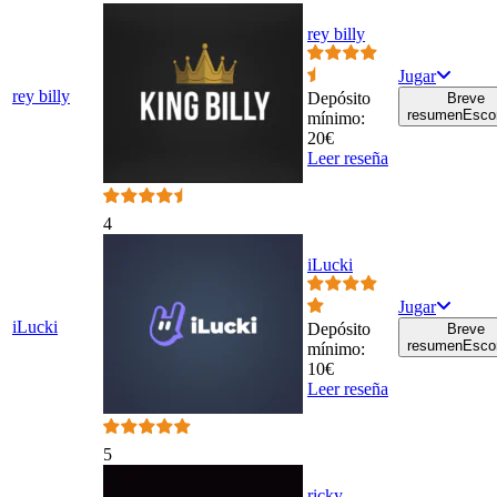
rey billy
Jugar
rey billy
Depósito
Breve
resumen
Esco
mínimo:
20€
Leer reseña
4
iLucki
Jugar
iLucki
Depósito
Breve
resumen
Esco
mínimo:
10€
Leer reseña
5
ricky