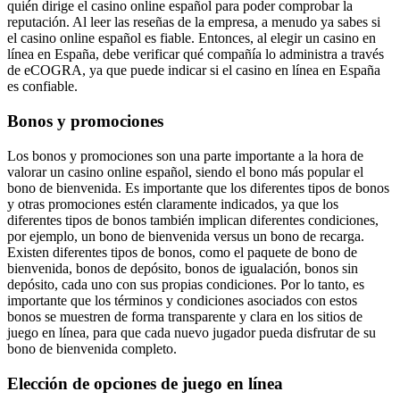
quién dirige el casino online español para poder comprobar la
reputación.
Al leer las reseñas de la empresa, a menudo ya sabes si
el casino online español es fiable.
Entonces, al elegir un casino en
línea en España, debe verificar qué compañía lo administra a través
de eCOGRA, ya que puede indicar si el casino en línea en España
es confiable.
Bonos y promociones
Los bonos y promociones son una parte importante a la hora de
valorar un casino online español, siendo el bono más popular el
bono de bienvenida.
Es importante que los diferentes tipos de bonos
y otras promociones estén claramente indicados, ya que los
diferentes tipos de bonos también implican diferentes condiciones,
por ejemplo, un bono de bienvenida versus un bono de recarga.
Existen diferentes tipos de bonos, como el paquete de bono de
bienvenida, bonos de depósito, bonos de igualación, bonos sin
depósito, cada uno con sus propias condiciones.
Por lo tanto, es
importante que los términos y condiciones asociados con estos
bonos se muestren de forma transparente y clara en los sitios de
juego en línea, para que cada nuevo jugador pueda disfrutar de su
bono de bienvenida completo.
Elección de opciones de juego en línea