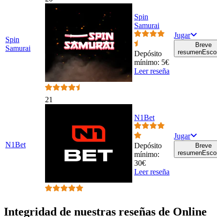
Spin
Samurai
Jugar
Spin
Breve
Samurai
resumen
Esco
Depósito
mínimo:
5€
Leer reseña
21
N1Bet
Jugar
N1Bet
Depósito
Breve
resumen
Esco
mínimo:
30€
Leer reseña
Integridad de nuestras reseñas de Online