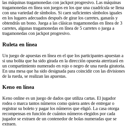
las máquinas tragamonedas con jackpot progresivo.
Las máquinas
tragamonedas en línea son juegos en los que una cuadrícula se llena
con una variedad de símbolos.
Si caen suficientes símbolos iguales
en los lugares adecuados después de girar los carretes, ganarás y
obtendrás un bono.
Juega a las clásicas tragamonedas en línea de 3
carretes, algunas tragamonedas en línea de 5 carretes o juega a
tragamonedas con jackpot progresivo.
Ruleta en línea
Un juego de apuestas en línea en el que los participantes apuestan a
si una bolita que ha sido girada en la dirección opuesta aterrizará en
un compartimiento numerado en rojo o negro de una rueda giratoria.
En una mesa que ha sido designada para coincidir con las divisiones
de la rueda, se realizan las apuestas.
Keno en línea
Keno online es un juego de dados que utiliza cartas.
El jugador
rodea o marca tantos números como quiera antes de entregar o
registrar su boleto y pagar los números que eligió.
La casa otorga
recompensas en función de cuántos números elegidos por cada
jugador se extraen de un contenedor de bolas numeradas que se
extraen.