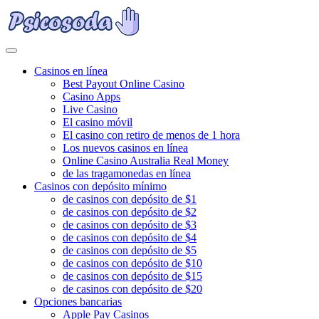
Casinos en línea
Best Payout Online Casino
Casino Apps
Live Casino
El casino móvil
El casino con retiro de menos de 1 hora
Los nuevos casinos en línea
Online Casino Australia Real Money
de las tragamonedas en línea
Casinos con depósito mínimo
de casinos con depósito de $1
de casinos con depósito de $2
de casinos con depósito de $3
de casinos con depósito de $4
de casinos con depósito de $5
de casinos con depósito de $10
de casinos con depósito de $15
de casinos con depósito de $20
Opciones bancarias
Apple Pay Casinos