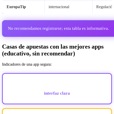
EuropaTip
internacional
Regulación
No recomendamos registrarse; esta tabla es informativa.
Casas de apuestas con las mejores apps
(educativo, sin recomendar)
Indicadores de una app segura:
interfaz clara