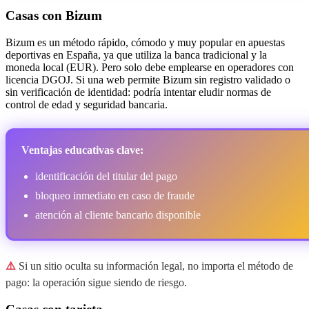
Casas con Bizum
Bizum es un método rápido, cómodo y muy popular en apuestas
deportivas en España, ya que utiliza la banca tradicional y la
moneda local (EUR). Pero solo debe emplearse en operadores con
licencia DGOJ. Si una web permite Bizum sin registro validado o
sin verificación de identidad: podría intentar eludir normas de
control de edad y seguridad bancaria.
Ventajas educativas clave:
identificación del titular del pago
bloqueo inmediato en caso de fraude
atención al cliente bancario disponible
⚠️
Si un sitio oculta su información legal, no importa el método de
pago: la operación sigue siendo de riesgo.