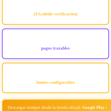
2FA (doble verificación)
pagos trazables
límites configurables
Descargar siempre desde la tienda oficial:
Google Play /