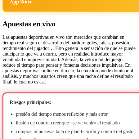
App Store
.
Apuestas en vivo
Las apuestas deportivas en vivo son mercados que cambian en
tiempo real según el desarrollo del partido: goles, faltas, posesión,
rendimiento del jugador… Esto genera la sensación de que se puede
anticipar lo que va a ocurrir, pero en realidad introduce mayor
volatilidad e imprevisibilidad. Además, la velocidad del juego
reduce el tiempo para pensar y fomenta decisiones impulsivas. En
apuestas deportivas online en directo, la emoción puede dominar al
análisis, y muchos usuarios creen que una racha define el resultado
final, lo cual no es así.
Riesgos principales:
presión del tiempo menos reflexión y más error
ilusión de control creer que «se ve venir» el resultado
compras impulsivas falta de planificación y control del gasto