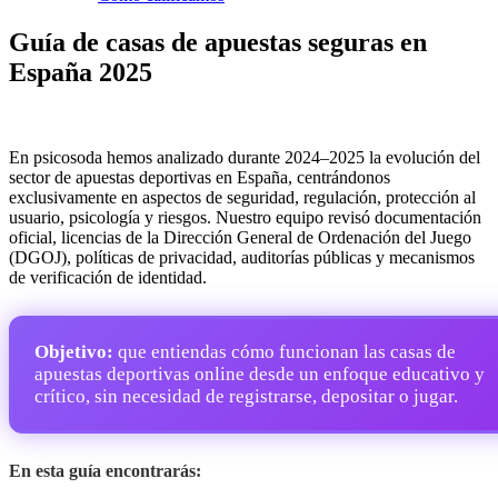
Guía de casas de apuestas seguras en
España 2025
En psicosoda hemos analizado durante 2024–2025 la evolución del
sector de apuestas deportivas en España, centrándonos
exclusivamente en aspectos de seguridad, regulación, protección al
usuario, psicología y riesgos. Nuestro equipo revisó documentación
oficial, licencias de la Dirección General de Ordenación del Juego
(DGOJ), políticas de privacidad, auditorías públicas y mecanismos
de verificación de identidad.
Objetivo:
que entiendas cómo funcionan las casas de
apuestas deportivas online desde un enfoque educativo y
crítico, sin necesidad de registrarse, depositar o jugar.
En esta guía encontrarás: