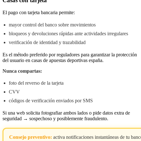
Casas con tarjeta
El pago con tarjeta bancaria permite:
mayor control del banco sobre movimientos
bloqueos y devoluciones rápidas ante actividades irregulares
verificación de identidad y trazabilidad
Es el método preferido por reguladores para garantizar la protección
del usuario en casas de apuestas deportivas españa.
Nunca compartas:
foto del reverso de la tarjeta
CVV
códigos de verificación enviados por SMS
Si una web solicita fotografiar ambos lados o pide datos extra de
seguridad → sospechoso y posiblemente fraudulento.
Consejo preventivo:
activa notificaciones instantáneas de tu banc