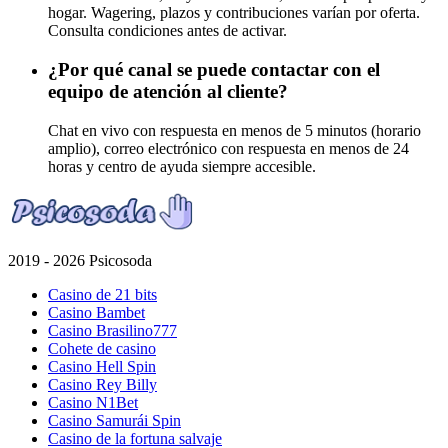
hogar. Wagering, plazos y contribuciones varían por oferta.
Consulta condiciones antes de activar.
¿Por qué canal se puede contactar con el
equipo de atención al cliente?
Chat en vivo con respuesta en menos de 5 minutos (horario
amplio), correo electrónico con respuesta en menos de 24
horas y centro de ayuda siempre accesible.
2019 - 2026 Psicosoda
Casino de 21 bits
Casino Bambet
Casino Brasilino777
Cohete de casino
Casino Hell Spin
Casino Rey Billy
Casino N1Bet
Casino Samurái Spin
Casino de la fortuna salvaje