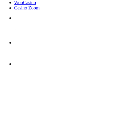
WooCasino
Casino Zoom