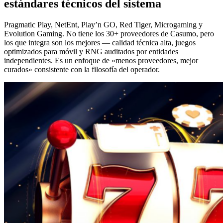
estándares técnicos del sistema
Pragmatic Play, NetEnt, Play’n GO, Red Tiger, Microgaming y
Evolution Gaming. No tiene los 30+ proveedores de Casumo, pero
los que integra son los mejores — calidad técnica alta, juegos
optimizados para móvil y RNG auditados por entidades
independientes. Es un enfoque de «menos proveedores, mejor
curados» consistente con la filosofía del operador.