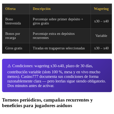
Oferta
Descripción
Wagering
Bono
Porcentaje sobre primer depósito +
x30 – x40
bienvenida
giros gratis
Bonos por
Porcentaje extra en depósitos
Variable
recarga
recurrentes
Giros gratis
Tiradas en tragaperras seleccionadas
x30 – x40
⚠️ Condiciones: wagering x30-x40, plazo de 30 días,
contribución variable (slots 100 %, mesa y en vivo mucho
menos). Casino777 documenta sus condiciones de forma
razonablemente clara — pero leerlas sigue siendo obligatorio.
Dos minutos antes de activar.
Torneos periódicos, campañas recurrentes y
beneficios para jugadores asiduos