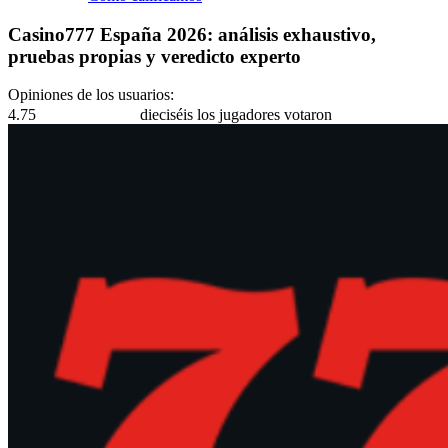
Casino777 España 2026: análisis exhaustivo,
pruebas propias y veredicto experto
Opiniones de los usuarios:
4.75
dieciséis
los jugadores votaron