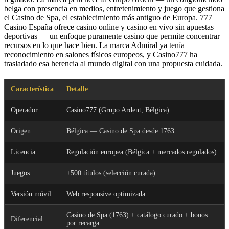
belga con presencia en medios, entretenimiento y juego que gestiona
el Casino de Spa, el establecimiento más antiguo de Europa. 777
Casino España ofrece casino online y casino en vivo sin apuestas
deportivas — un enfoque puramente casino que permite concentrar
recursos en lo que hace bien. La marca Admiral ya tenía
reconocimiento en salones físicos europeos, y Casino777 ha
trasladado esa herencia al mundo digital con una propuesta cuidada.
Característica
Detalle
Operador
Casino777 (Grupo Ardent, Bélgica)
Origen
Bélgica — Casino de Spa desde 1763
Licencia
Regulación europea (Bélgica + mercados regulados)
Juegos
+500 títulos (selección curada)
Versión móvil
Web responsive optimizada
Casino de Spa (1763) + catálogo curado + bonos
Diferencial
por recarga