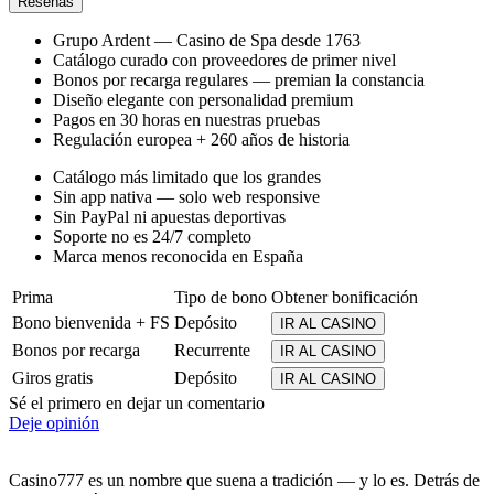
Reseñas
Grupo Ardent — Casino de Spa desde 1763
Catálogo curado con proveedores de primer nivel
Bonos por recarga regulares — premian la constancia
Diseño elegante con personalidad premium
Pagos en 30 horas en nuestras pruebas
Regulación europea + 260 años de historia
Catálogo más limitado que los grandes
Sin app nativa — solo web responsive
Sin PayPal ni apuestas deportivas
Soporte no es 24/7 completo
Marca menos reconocida en España
Prima
Tipo de bono
Obtener bonificación
Bono bienvenida + FS
Depósito
IR AL CASINO
Bonos por recarga
Recurrente
IR AL CASINO
Giros gratis
Depósito
IR AL CASINO
Sé el primero en dejar un comentario
Deje opinión
Casino777 es un nombre que suena a tradición — y lo es. Detrás de