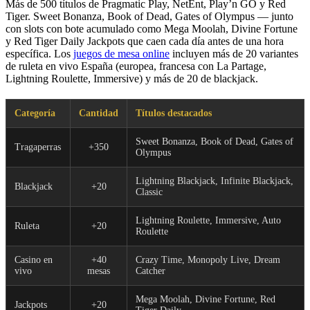
Más de 500 títulos de Pragmatic Play, NetEnt, Play’n GO y Red
Tiger. Sweet Bonanza, Book of Dead, Gates of Olympus — junto
con slots con bote acumulado como Mega Moolah, Divine Fortune
y Red Tiger Daily Jackpots que caen cada día antes de una hora
específica. Los
juegos de mesa online
incluyen más de 20 variantes
de ruleta en vivo España (europea, francesa con La Partage,
Lightning Roulette, Immersive) y más de 20 de blackjack.
Categoría
Cantidad
Títulos destacados
Sweet Bonanza, Book of Dead, Gates of
Tragaperras
+350
Olympus
Lightning Blackjack, Infinite Blackjack,
Blackjack
+20
Classic
Lightning Roulette, Immersive, Auto
Ruleta
+20
Roulette
Casino en
+40
Crazy Time, Monopoly Live, Dream
vivo
mesas
Catcher
Mega Moolah, Divine Fortune, Red
Jackpots
+20