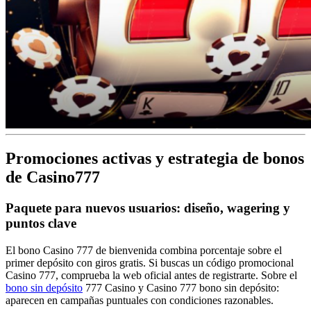
Promociones activas y estrategia de bonos
de Casino777
Paquete para nuevos usuarios: diseño, wagering y
puntos clave
El bono Casino 777 de bienvenida combina porcentaje sobre el
primer depósito con giros gratis. Si buscas un código promocional
Casino 777, comprueba la web oficial antes de registrarte. Sobre el
bono sin depósito
777 Casino y Casino 777 bono sin depósito:
aparecen en campañas puntuales con condiciones razonables.