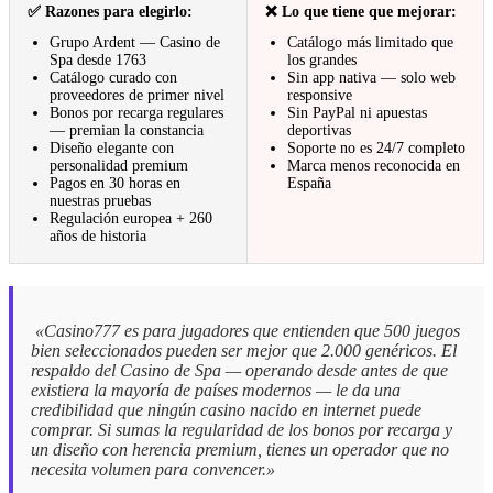
✅ Razones para elegirlo:
❌ Lo que tiene que mejorar:
Grupo Ardent — Casino de
Catálogo más limitado que
Spa desde 1763
los grandes
Catálogo curado con
Sin app nativa — solo web
proveedores de primer nivel
responsive
Bonos por recarga regulares
Sin PayPal ni apuestas
— premian la constancia
deportivas
Diseño elegante con
Soporte no es 24/7 completo
personalidad premium
Marca menos reconocida en
Pagos en 30 horas en
España
nuestras pruebas
Regulación europea + 260
años de historia
️ «Casino777 es para jugadores que entienden que 500 juegos
bien seleccionados pueden ser mejor que 2.000 genéricos. El
respaldo del Casino de Spa — operando desde antes de que
existiera la mayoría de países modernos — le da una
credibilidad que ningún casino nacido en internet puede
comprar. Si sumas la regularidad de los bonos por recarga y
un diseño con herencia premium, tienes un operador que no
necesita volumen para convencer.»