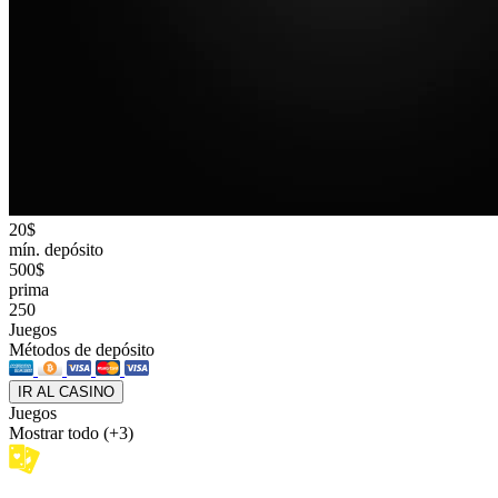
20$
mín. depósito
500$
prima
250
Juegos
Métodos de depósito
IR AL CASINO
Juegos
Mostrar todo (+3)