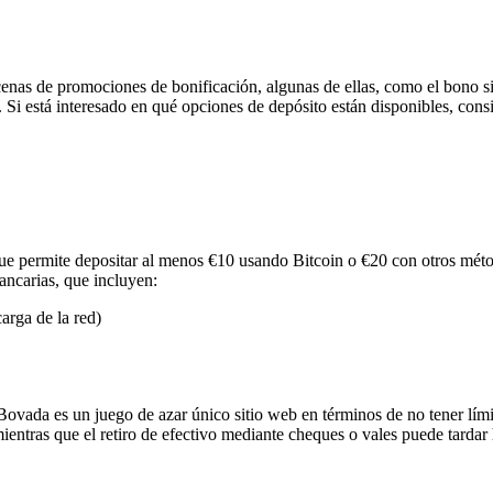
nas de promociones de bonificación, algunas de ellas, como el bono sin 
. Si está interesado en qué opciones de depósito están disponibles, consi
o que permite depositar al menos €10 usando Bitcoin o €20 con otros mé
bancarias, que incluyen:
arga de la red)
Bovada es un juego de azar único sitio web en términos de no tener lími
 mientras que el retiro de efectivo mediante cheques o vales puede tardar