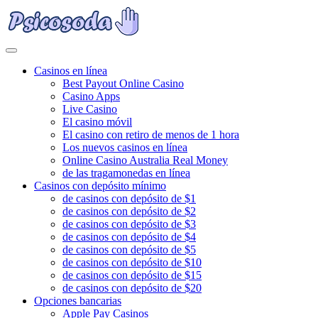
Casinos en línea
Best Payout Online Casino
Casino Apps
Live Casino
El casino móvil
El casino con retiro de menos de 1 hora
Los nuevos casinos en línea
Online Casino Australia Real Money
de las tragamonedas en línea
Casinos con depósito mínimo
de casinos con depósito de $1
de casinos con depósito de $2
de casinos con depósito de $3
de casinos con depósito de $4
de casinos con depósito de $5
de casinos con depósito de $10
de casinos con depósito de $15
de casinos con depósito de $20
Opciones bancarias
Apple Pay Casinos