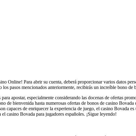
sino Online! Para abrir su cuenta, deberá proporcionar varios datos pers
los pasos mencionados anteriormente, recibirás un increíble bono de bi
 para apostar, especialmente considerando las docenas de ofertas promo
ono de bienvenida hasta numerosas ofertas de bonos de casino Bovada
on capaces de enriquecer la experiencia de juego, el casino Bovada es
en el casino Bovada para jugadores españoles. ¡Sigue leyendo!