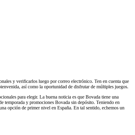
onales y verificarlos luego por correo electrónico. Ten en cuenta que
envenida, así como la oportunidad de disfrutar de múltiples juegos.
cionales para elegir. La buena noticia es que Bovada tiene una
 de temporada y promociones Bovada sin depósito. Teniendo en
 una opción de primer nivel en España. En tal sentido, echemos un