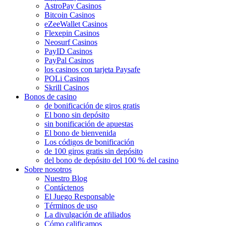
AstroPay Casinos
Bitcoin Casinos
eZeeWallet Casinos
Flexepin Casinos
Neosurf Casinos
PayID Casinos
PayPal Casinos
los casinos con tarjeta Paysafe
POLi Casinos
Skrill Casinos
Bonos de casino
de bonificación de giros gratis
El bono sin depósito
sin bonificación de apuestas
El bono de bienvenida
Los códigos de bonificación
de 100 giros gratis sin depósito
del bono de depósito del 100 % del casino
Sobre nosotros
Nuestro Blog
Contáctenos
El Juego Responsable
Términos de uso
La divulgación de afiliados
Cómo calificamos