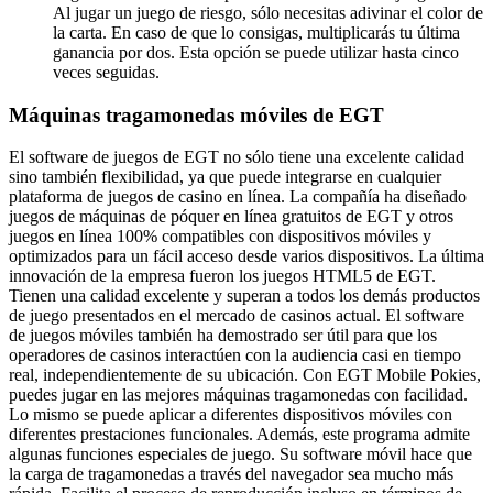
Al jugar un juego de riesgo, sólo necesitas adivinar el color de
la carta. En caso de que lo consigas, multiplicarás tu última
ganancia por dos. Esta opción se puede utilizar hasta cinco
veces seguidas.
Máquinas tragamonedas móviles de EGT
El software de juegos de EGT no sólo tiene una excelente calidad
sino también flexibilidad, ya que puede integrarse en cualquier
plataforma de juegos de casino en línea. La compañía ha diseñado
juegos de máquinas de póquer en línea gratuitos de EGT y otros
juegos en línea 100% compatibles con dispositivos móviles y
optimizados para un fácil acceso desde varios dispositivos. La última
innovación de la empresa fueron los juegos HTML5 de EGT.
Tienen una calidad excelente y superan a todos los demás productos
de juego presentados en el mercado de casinos actual. El software
de juegos móviles también ha demostrado ser útil para que los
operadores de casinos interactúen con la audiencia casi en tiempo
real, independientemente de su ubicación. Con EGT Mobile Pokies,
puedes jugar en las mejores máquinas tragamonedas con facilidad.
Lo mismo se puede aplicar a diferentes dispositivos móviles con
diferentes prestaciones funcionales. Además, este programa admite
algunas funciones especiales de juego. Su software móvil hace que
la carga de tragamonedas a través del navegador sea mucho más