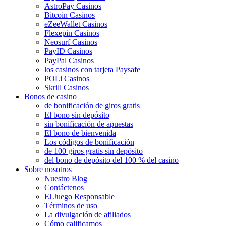
AstroPay Casinos
Bitcoin Casinos
eZeeWallet Casinos
Flexepin Casinos
Neosurf Casinos
PayID Casinos
PayPal Casinos
los casinos con tarjeta Paysafe
POLi Casinos
Skrill Casinos
Bonos de casino
de bonificación de giros gratis
El bono sin depósito
sin bonificación de apuestas
El bono de bienvenida
Los códigos de bonificación
de 100 giros gratis sin depósito
del bono de depósito del 100 % del casino
Sobre nosotros
Nuestro Blog
Contáctenos
El Juego Responsable
Términos de uso
La divulgación de afiliados
Cómo calificamos