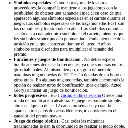
Símbolos especiales
. Como la mayoría de los otros
proveedores, la compañía mantiene a los jugadores con la
posibilidad de obtener una ganancia especial en caso de que
aparezcan algunos símbolos especiales en el carrete durante el
juego. Los símbolos especiales de las tragamonedas EGT son
los comodines y los símbolos scatter. Los símbolos comodín
sustituyen a cualquier otro símbolo en el carrete, mientras que
los símbolos scatter pueden puntuar. independientemente de la
posición en la que aparezcan durante el juego. Ambos
símbolos están diseñados para multiplicar el tamaño del
premio.
Funciones y juegos de bonificación
. No debes esperar
bonificaciones demasiado frecuentes, ya que son raras en los
giros habituales. Al mismo tiempo, un gran número de
máquinas tragamonedas de EGT están dotadas de un bono de
giros gratis. En algunas tragamonedas, también encontrarás la
opción de realizar giros de bonificación (por ejemplo, Aztec
Glory) o iniciar un juego de bonificación.
botes progresivos
. EGT
casino en línea españa
Ofrece una
ronda de bonificación aleatoria. El juego es bastante simple:
abres cualquiera de las 12 cartas presentadas y cuando
aparecen tres palos de cartas idénticos, te conviertes en el
ganador del premio mayor.
Juego de riesgo (doble)
. Casi todas las máquinas
tragamonedas te dan la oportunidad de realizar el juego doble.