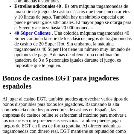
combinadas disponibles.
Estrellas adicionales 40
. Es otra máquina tragamonedas de
una serie de juegos de casino clásicos que tiene cinco carretes
y 10 líneas de pago. También hay un símbolo especial que
puede generar giros adicionales. El mayor pago se otorga para
el Seven y alcanza hasta 20.000 monedas.
40 Súper Caliente
. Una colorida máquina tragamonedas 40
Super continúa la serie de los clásicos juegos de tragamonedas
de casino de 20 Super Hot. Sin embargo, la máquina
tragamonedas 40 Super Hot tiene un número muy limitado de
opciones de pago. Además de obtener una combinación
ganadora de 3 a 5 personajes iguales durante el juego, es
imposible que te paguen.
Bonos de casinos EGT para jugadores
españoles
Al jugar al casino EGT, también puedes aprovechar varios tipos de
bonos disponibles para todos los jugadores. Razonando la alta
competencia entre los proveedores de casinos en España, las
empresas de casinos online se esfuerzan al máximo para motivar a
los usuarios a que prueben sus servicios. También puedes jugar
juegos de EGT en línea de forma gratuita. Al ofrecer máquinas
tragamonedas con dinero real, EGT mantiene su reputación como