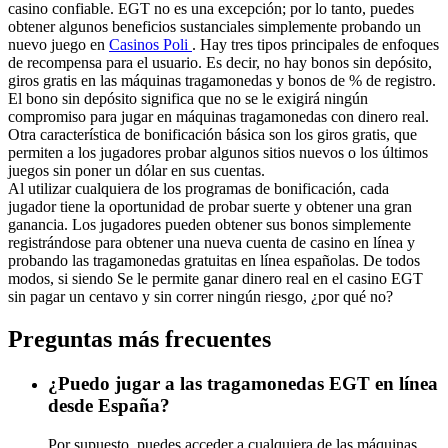
casino confiable. EGT no es una excepción; por lo tanto, puedes
obtener algunos beneficios sustanciales simplemente probando un
nuevo juego en
Casinos Poli
. Hay tres tipos principales de enfoques
de recompensa para el usuario. Es decir, no hay bonos sin depósito,
giros gratis en las máquinas tragamonedas y bonos de % de registro.
El bono sin depósito significa que no se le exigirá ningún
compromiso para jugar en máquinas tragamonedas con dinero real.
Otra característica de bonificación básica son los giros gratis, que
permiten a los jugadores probar algunos sitios nuevos o los últimos
juegos sin poner un dólar en sus cuentas.
Al utilizar cualquiera de los programas de bonificación, cada
jugador tiene la oportunidad de probar suerte y obtener una gran
ganancia. Los jugadores pueden obtener sus bonos simplemente
registrándose para obtener una nueva cuenta de casino en línea y
probando las tragamonedas gratuitas en línea españolas. De todos
modos, si siendo Se le permite ganar dinero real en el casino EGT
sin pagar un centavo y sin correr ningún riesgo, ¿por qué no?
Preguntas más frecuentes
¿Puedo jugar a las tragamonedas EGT en línea
desde España?
Por supuesto, puedes acceder a cualquiera de las máquinas