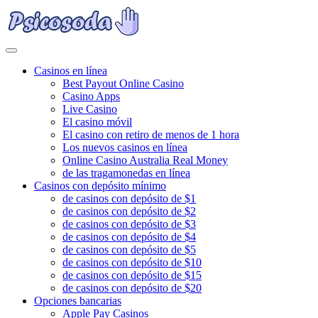
Casinos en línea
Best Payout Online Casino
Casino Apps
Live Casino
El casino móvil
El casino con retiro de menos de 1 hora
Los nuevos casinos en línea
Online Casino Australia Real Money
de las tragamonedas en línea
Casinos con depósito mínimo
de casinos con depósito de $1
de casinos con depósito de $2
de casinos con depósito de $3
de casinos con depósito de $4
de casinos con depósito de $5
de casinos con depósito de $10
de casinos con depósito de $15
de casinos con depósito de $20
Opciones bancarias
Apple Pay Casinos