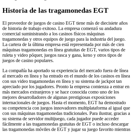
Historia de las tragamonedas EGT
El proveedor de juegos de casino EGT tiene más de diecisiete años
de historia de trabajo exitoso. La empresa comenzó su andadura
comercial suministrando a los casinos físicos máquinas
tragamonedas y otros equipos de juego para la industria del juego.
La cartera de la última empresa está representada por más de cien
máquinas tragamonedas en línea gratuitas de EGT, varios tipos de
ruleta y video póquer, juegos rasca y gana, keno y otros tipos de
juegos de casino populares.
La compañía ha aportado su experiencia del mercado fuera de línea
al mercado en línea y ha entrado en el mundo de los casinos en línea
con sus video tragamonedas en línea y su sistema de jackpot tan
apreciado por los jugadores. Pronto la empresa comienza a entrar en
más mercados extranjeros y se hace conocida como uno de los
mejores desarrolladores de algunas prestigiosas exposiciones
internacionales de juegos. Hasta el momento, EGT ha demostrado
su competencia con juegos innovadores multiplataforma al igual que
con sus máquinas tragamonedas tradicionales. Para ilustrar, gracias a
su sistema de servidor multijuego, cada jugador puede acceder
fácilmente a las tragamonedas gratuitas de EGT o incluso descargar
las tragamonedas móviles de EGT y jugar su juego favorito mientras