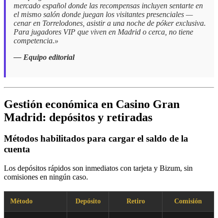
mercado español donde las recompensas incluyen sentarte en
el mismo salón donde juegan los visitantes presenciales —
cenar en Torrelodones, asistir a una noche de póker exclusiva.
Para jugadores VIP que viven en Madrid o cerca, no tiene
competencia.»
— Equipo editorial
Gestión económica en Casino Gran
Madrid: depósitos y retiradas
Métodos habilitados para cargar el saldo de la
cuenta
Los depósitos rápidos son inmediatos con tarjeta y Bizum, sin
comisiones en ningún caso.
Método
Depósito
Retiro
Comisión