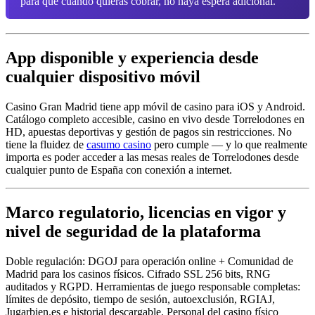
para que cuando quieras cobrar, no haya espera adicional.
App disponible y experiencia desde
cualquier dispositivo móvil
Casino Gran Madrid tiene app móvil de casino para iOS y Android.
Catálogo completo accesible, casino en vivo desde Torrelodones en
HD, apuestas deportivas y gestión de pagos sin restricciones. No
tiene la fluidez de
casumo casino
pero cumple — y lo que realmente
importa es poder acceder a las mesas reales de Torrelodones desde
cualquier punto de España con conexión a internet.
Marco regulatorio, licencias en vigor y
nivel de seguridad de la plataforma
Doble regulación: DGOJ para operación online + Comunidad de
Madrid para los casinos físicos. Cifrado SSL 256 bits, RNG
auditados y RGPD. Herramientas de juego responsable completas:
límites de depósito, tiempo de sesión, autoexclusión, RGIAJ,
Jugarbien.es e historial descargable. Personal del casino físico