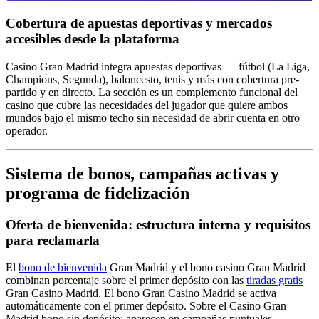
Cobertura de apuestas deportivas y mercados
accesibles desde la plataforma
Casino Gran Madrid integra apuestas deportivas — fútbol (La Liga,
Champions, Segunda), baloncesto, tenis y más con cobertura pre-
partido y en directo. La sección es un complemento funcional del
casino que cubre las necesidades del jugador que quiere ambos
mundos bajo el mismo techo sin necesidad de abrir cuenta en otro
operador.
Sistema de bonos, campañas activas y
programa de fidelización
Oferta de bienvenida: estructura interna y requisitos
para reclamarla
El
bono de bienvenida
Gran Madrid y el bono casino Gran Madrid
combinan porcentaje sobre el primer depósito con las
tiradas gratis
Gran Casino Madrid. El bono Gran Casino Madrid se activa
automáticamente con el primer depósito. Sobre el Casino Gran
Madrid bono sin depósito: aparecen en campañas puntuales