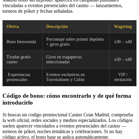
vinculadas a eventos presenciales del casino — lanzamientos,
torneos de póker y fechas señaladas.
Oferta
Descripción
Wagering
Porcentaje sobre primer depósito
Bono bienvenida
x30 – x40
+ giros gratis
Tiradas gratis
Giros en tragaperras
x30 – x40
casino
seleccionadas
️ Experiencias
Eventos exclusivos en
VIP /
presenciales
Torrelodones y Colón
invitación
Código de bono: cómo encontrarlo y de qué forma
introducirlo
Si buscas un codigo promocional Casino Gran Madrid, comprueba
la web oficial, redes sociales y medios especializados. Los códigos
suelen aparecer vinculados a eventos presenciales del casino —
torneos de póker, noches temáticas y celebraciones. Si no hay
código activo, el bono base se aplica automáticamente.