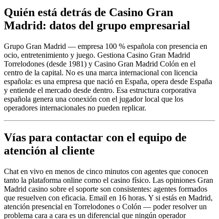
Quién está detrás de Casino Gran
Madrid: datos del grupo empresarial
Grupo Gran Madrid — empresa 100 % española con presencia en
ocio, entretenimiento y juego. Gestiona Casino Gran Madrid
Torrelodones (desde 1981) y Casino Gran Madrid Colón en el
centro de la capital. No es una marca internacional con licencia
española: es una empresa que nació en España, opera desde España
y entiende el mercado desde dentro. Esa estructura corporativa
española genera una conexión con el jugador local que los
operadores internacionales no pueden replicar.
Vías para contactar con el equipo de
atención al cliente
Chat en vivo en menos de cinco minutos con agentes que conocen
tanto la plataforma online como el casino físico. Las opiniones Gran
Madrid casino sobre el soporte son consistentes: agentes formados
que resuelven con eficacia. Email en 16 horas. Y si estás en Madrid,
atención presencial en Torrelodones o Colón — poder resolver un
problema cara a cara es un diferencial que ningún operador