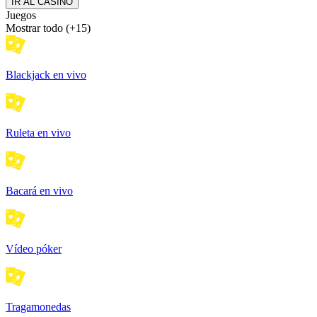
IR AL CASINO
Juegos
Mostrar todo (+15)
Blackjack en vivo
Ruleta en vivo
Bacará en vivo
Vídeo póker
Tragamonedas