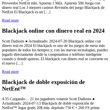
Proveedor NetEnt mín. Apuesta 1 Máx. Apuesta 500 Juega con
dinero real Los 3 mejores casinos Revisión del juego Blackjack de
NetEnt El Blackjack es un […]
Read more
Blackjack online con dinero real en 2024
Scott Dadsons ● Actualizado: 2024-07-20 Blackjack online con
dinero real en 2024 El blackjack es uno de los juegos de mesa más
populares de todos los tiempos y, con las nuevas tecnologías, puedes
jugarlo directamente desde tu computadora o teléfono inteligente
cuando y donde quieras. El blackjack con dinero real se convierte en
el nuevo […]
Read more
Blackjack de doble exposición de
NetEnt™
4.35 Cargando… 21 los jugadores votaron Scott Dadsons ●
Actualizado: 2024-07-13 Blackjack de doble exposición de
NetEnt™ Jugar gratis 20$ mín. depósito 750 € + 200 FS prima