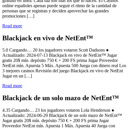
gratuito en línea. Cada día son más los que lo hacen. El Casinos
online españoles apenas puede seguir el ritmo de la cantidad de
personas que se registran y deciden aprovechar las grandes
promociones […]
Read more
Blackjack en vivo de NetEnt™
5.0 Cargando… 20 los jugadores votaron Scott Dadsons ●
Actualizado: 2024-07-13 Blackjack en vivo de NetEnt™ Jugar
gratis 20$ mín. depósito 750 € + 200 FS prima Jugar Proveedor
NetEnt mín. Apuesta 5 Máx. Apuesta 500 Juega con dinero real Los
3 mejores casinos Revisión del juego Blackjack en vivo de NetEnt
Jugar en un […]
Read more
Blackjack de un solo mazo de NetEnt™
4.35 Cargando… 23 los jugadores votaron Lola Henderson ●
Actualizado: 2024-06-29 Blackjack de un solo mazo de NetEnt™
Jugar gratis 20$ mín. depósito 750 € + 200 FS prima Jugar
Proveedor NetEnt mín. Apuesta 1 Máx. Apuesta 40 Juega con