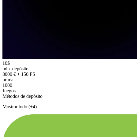
10$
mín. depósito
8000 € + 150 FS
prima
1000
Juegos
Métodos de depósito
Mostrar todo (+4)