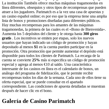
La institución También ofrece muchas máquinas tragamonedas en
línea diferentes, obsequios y otros tipos de recompensas que pueden
atraer a los jugadores. Parimatch es a la vez una casa de apuestas y
un casino español online; es por eso que la empresa tiene una amplia
lista de bonos y promociones diseñadas para diferentes públicos.
Hay muchas recompensas para los amantes de las máquinas
tragamonedas, la primera de las cuales es el «Bono de Bienvenida».
Aumenta los 5 depósitos del cliente y le otorga hasta
300 giros
gratis
. Los incentivos se emiten por etapas, solo los nuevos
usuarios que hayan indicado un código de promoción y hayan
depositado al menos
$1
en la cuenta pueden participar en la
promoción. Otra promoción que permite aumentar el depósito está
disponible para todos los clientes de Parimatch. La recarga de la
cuenta se convierte
25%
más si especifica un código de promoción
especial y agrega al menos €10 al saldo. Una característica
interesante de los casinos en línea es el calendario de bonos, un
análogo del programa de fidelización, que le permite recibir
recompensas todos los días de la semana. Cada uno de ellos tiene su
oferta especial, que se puede consultar en el apartado
correspondiente. Las condiciones de apuesta detalladas se muestran
después de hacer clic en el bono.
Galería de Casino Parimatch