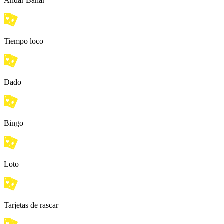
Andar Bahar
Tiempo loco
Dado
Bingo
Loto
Tarjetas de rascar