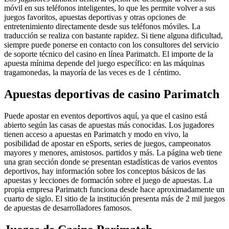
móvil en sus teléfonos inteligentes, lo que les permite volver a sus
juegos favoritos, apuestas deportivas y otras opciones de
entretenimiento directamente desde sus teléfonos móviles. La
traducción se realiza con bastante rapidez. Si tiene alguna dificultad,
siempre puede ponerse en contacto con los consultores del servicio
de soporte técnico del casino en línea Parimatch. El importe de la
apuesta mínima depende del juego específico: en las máquinas
tragamonedas, la mayoría de las veces es de 1 céntimo.
Apuestas deportivas de casino Parimatch
Puede apostar en eventos deportivos aquí, ya que el casino está
abierto según las casas de apuestas más conocidas. Los jugadores
tienen acceso a apuestas en Parimatch y modo en vivo, la
posibilidad de apostar en eSports, series de juegos, campeonatos
mayores y menores, amistosos. partidos y más. La página web tiene
una gran sección donde se presentan estadísticas de varios eventos
deportivos, hay información sobre los conceptos básicos de las
apuestas y lecciones de formación sobre el juego de apuestas. La
propia empresa Parimatch funciona desde hace aproximadamente un
cuarto de siglo. El sitio de la institución presenta más de 2 mil juegos
de apuestas de desarrolladores famosos.