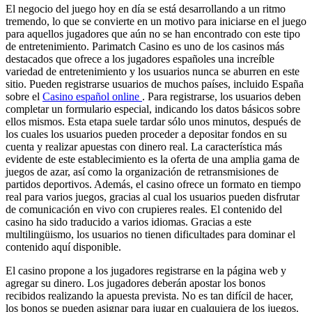
El negocio del juego hoy en día se está desarrollando a un ritmo
tremendo, lo que se convierte en un motivo para iniciarse en el juego
para aquellos jugadores que aún no se han encontrado con este tipo
de entretenimiento. Parimatch Casino es uno de los casinos más
destacados que ofrece a los jugadores españoles una increíble
variedad de entretenimiento y los usuarios nunca se aburren en este
sitio. Pueden registrarse usuarios de muchos países, incluido España
sobre el
Casino español online
. Para registrarse, los usuarios deben
completar un formulario especial, indicando los datos básicos sobre
ellos mismos. Esta etapa suele tardar sólo unos minutos, después de
los cuales los usuarios pueden proceder a depositar fondos en su
cuenta y realizar apuestas con dinero real. La característica más
evidente de este establecimiento es la oferta de una amplia gama de
juegos de azar, así como la organización de retransmisiones de
partidos deportivos. Además, el casino ofrece un formato en tiempo
real para varios juegos, gracias al cual los usuarios pueden disfrutar
de comunicación en vivo con crupieres reales. El contenido del
casino ha sido traducido a varios idiomas. Gracias a este
multilingüismo, los usuarios no tienen dificultades para dominar el
contenido aquí disponible.
El casino propone a los jugadores registrarse en la página web y
agregar su dinero. Los jugadores deberán apostar los bonos
recibidos realizando la apuesta prevista. No es tan difícil de hacer,
los bonos se pueden asignar para jugar en cualquiera de los juegos.