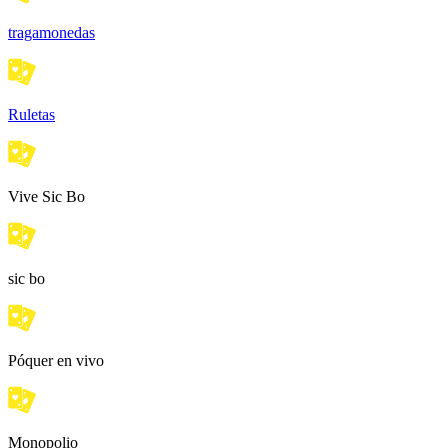
tragamonedas
Ruletas
Vive Sic Bo
sic bo
Póquer en vivo
Monopolio