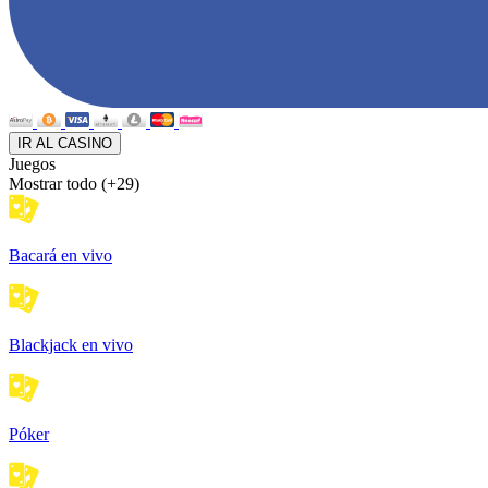
IR AL CASINO
Juegos
Mostrar todo (+29)
Bacará en vivo
Blackjack en vivo
Póker