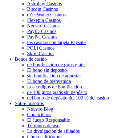
AstroPay Casinos
Bitcoin Casinos
eZeeWallet Casinos
Flexepin Casinos
Neosurf Casinos
PayID Casinos
PayPal Casinos
los casinos con tarjeta Paysafe
POLi Casinos
Skrill Casinos
Bonos de casino
de bonificación de giros gratis
El bono sin depósito
sin bonificación de apuestas
El bono de bienvenida
Los códigos de bonificación
de 100 giros gratis sin depósito
del bono de depósito del 100 % del casino
Sobre nosotros
Nuestro Blog
Contáctenos
El Juego Responsable
Términos de uso
La divulgación de afiliados
Cómo calificamos